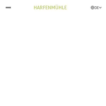
Select Langu
HARFENMÜHLE
DE