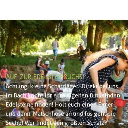
AUF ZUR EDELSTEINSUCHE!
Achtung, kleine Schatzjäger! Direkt bei uns 
im Bach könnt ihr eure eigenen funkelnden 
Edelsteine finden! Holt euch einen Eimer 
und dann: Matschhose an und los geht die 
Suche! Wer findet den größten Schatz?