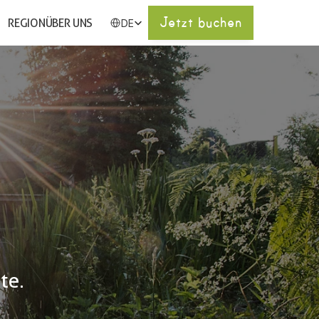
Select Language
Jetzt buchen
REGION
ÜBER UNS
DE
te.