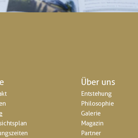
fe
Über uns
akt
Entstehung
en
Philosophie
e
Galerie
sichtsplan
Magazin
ungszeiten
Partner