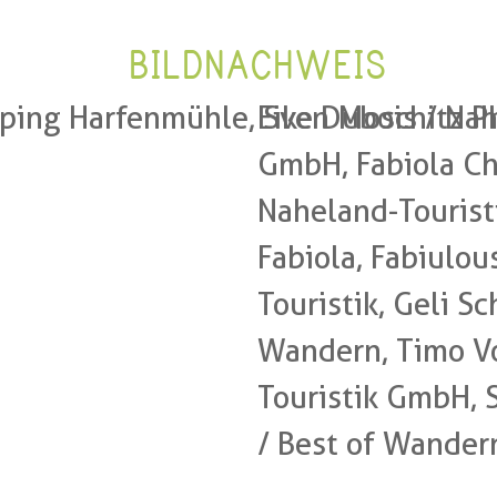
BILDNACHWEIS
ping Harfenmühle, Sven Moschitz Ph
Eike Dubois / Nah
GmbH, Fabiola Chr
Naheland-Touristi
Fabiola, Fabiulous
Touristik, Geli Sc
Wandern, Timo Vo
Touristik GmbH, 
/ Best of Wander