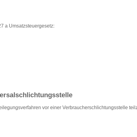
27 a Umsatzsteuergesetz:
rsal­schlichtungs­stelle
itbeilegungsverfahren vor einer Verbraucherschlichtungsstelle te