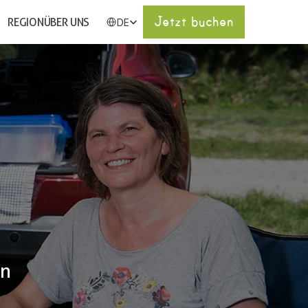
Select Language
Jetzt buchen
REGION
ÜBER UNS
DE
n 